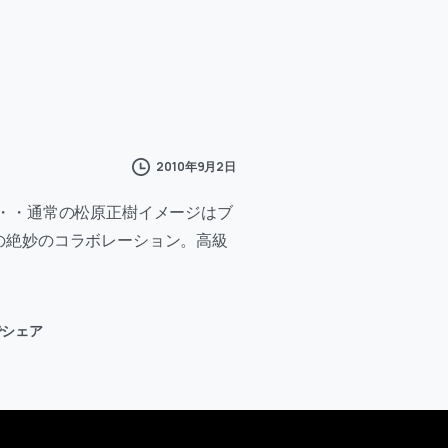
2010年9月2日
・・通常の松原正樹イメージはブ
の絶妙のコラボレーション。高級
rでシェア