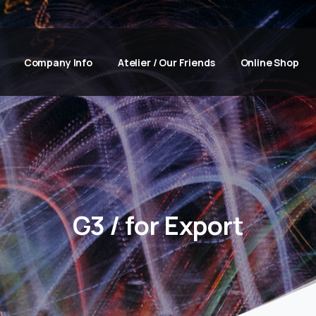
Company Info
Atelier / Our Friends
Online Shop
G3
/
for
Export