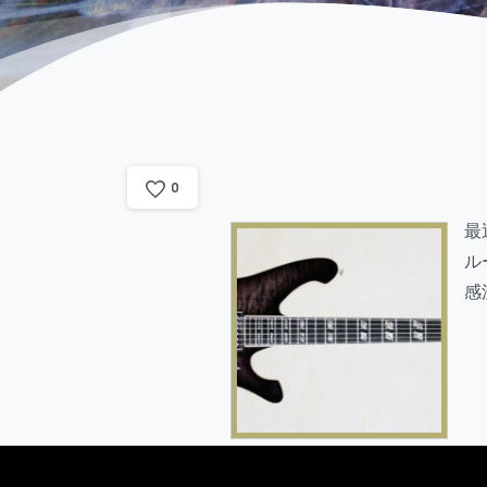
0
最
ル
感